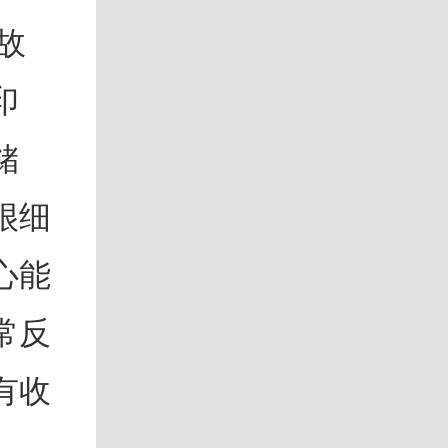
故
印
储
很细
心能
常反
有收