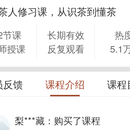
节茶人修习课，从识茶到懂茶
2节课
长期有效
热
师授课
反复观看
5.1
员反馈
课程介绍
课程
梨***藏：
购买了课程