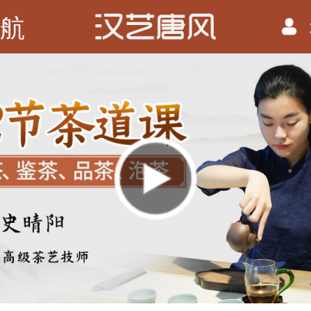
航
播
放