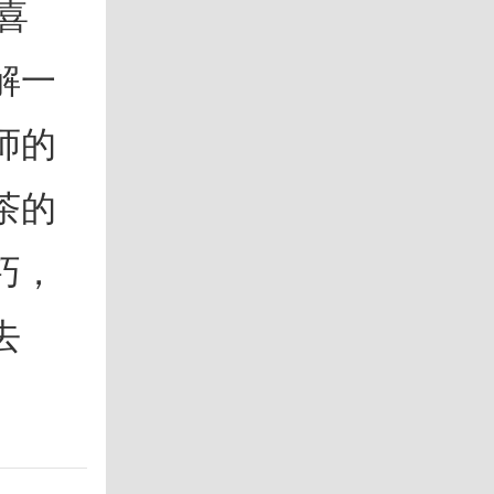
喜
解一
师的
茶的
巧，
去