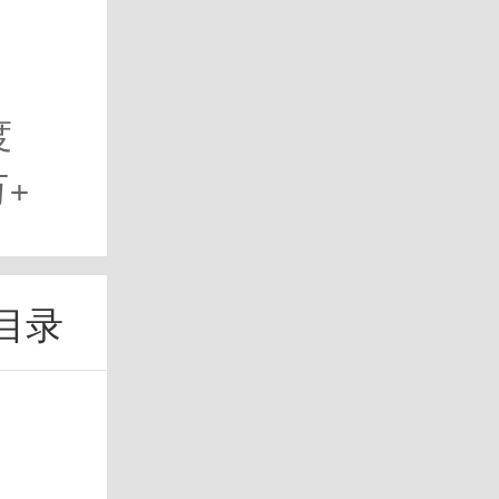
度
万+
目录