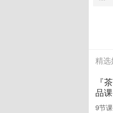
精选
『
品课
9节课