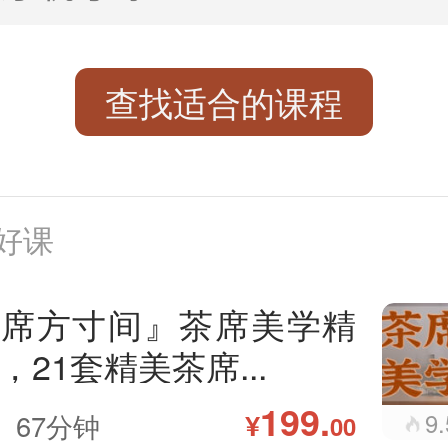
查找适合的课程
好课
茶席方寸间』茶席美学精
，21套精美茶席...
199.
¥
67分钟
9
00