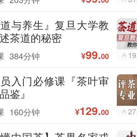
茶道与养生』复旦大学教
述茶道的秘密
99.
¥
课
384分钟
19
00
茶员入门必修课『茶叶审
品鉴』
129.
¥
课
160分钟
27
00
喝懂中国茶】茶界名家戎