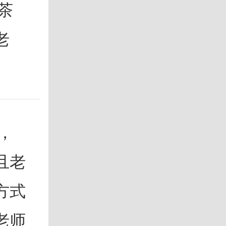
茶
老
，
且老
方式
老师