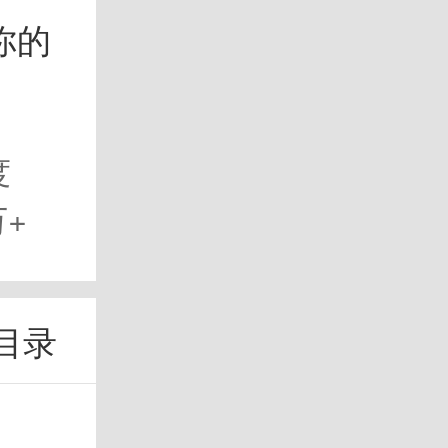
你的
度
万+
目录