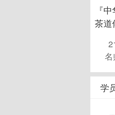
『中
茶道
2
名
学