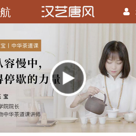
航
播
放