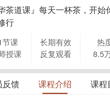
华茶道课』每天一杯茶，开始
修行
1节课
长期有效
热
师授课
反复观看
8.5
员反馈
课程介绍
课程