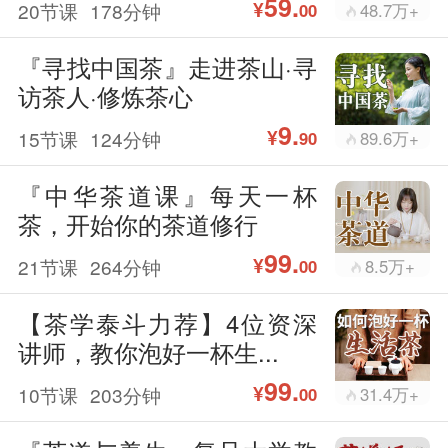
59.
¥
20节课
178分钟
48.7万+
00
『寻找中国茶』走进茶山·寻
访茶人·修炼茶心
9.
¥
15节课
124分钟
89.6万+
90
『中华茶道课』每天一杯
茶，开始你的茶道修行
99.
¥
21节课
264分钟
8.5万+
00
【茶学泰斗力荐】4位资深
讲师，教你泡好一杯生...
99.
¥
10节课
203分钟
31.4万+
00