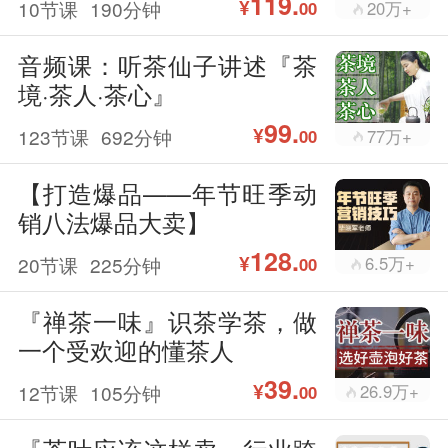
119.
¥
10节课
190分钟
20万+
00
音频课：听茶仙子讲述『茶
境·茶人·茶心』
99.
¥
123节课
692分钟
77万+
00
【打造爆品——年节旺季动
销八法爆品大卖】
128.
¥
20节课
225分钟
6.5万+
00
『禅茶一味』识茶学茶，做
一个受欢迎的懂茶人
39.
¥
12节课
105分钟
26.9万+
00