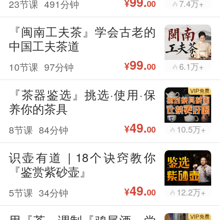
99.
¥
23节课
491分钟
7.4万+
00
『闽南工夫茶』学会古老的
中国工夫茶道
99.
¥
10节课
97分钟
6.1万+
00
『茶器鉴选』挑选·使用·保
养你的茶具
49.
¥
8节课
84分钟
10.5万+
00
识壶有道 | 18个诀窍教你
『鉴赏紫砂壶』
49.
¥
5节课
34分钟
12.2万+
00
用『茶』调制『鸡尾酒』尝