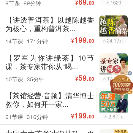
69.
¥
6节课
69分钟
1520
00
【讲透普洱茶】以越陈越香
为核心，重构普洱茶...
199.
¥
14节课
171分钟
24.1万+
00
【罗军为你讲绿茶】10节
课，茶专家带你从“喝...
59.
¥
10节课
35分钟
17.1万+
00
【茶馆经营·音频】清华博士
教你，如何开一家...
199.
¥
61节课
316分钟
2.8万+
00