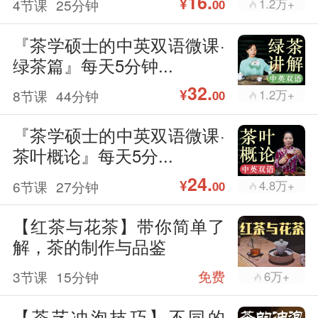
16.
¥
4节课
25分钟
1.2万+
00
『茶学硕士的中英双语微课·
绿茶篇』每天5分钟...
32.
¥
8节课
44分钟
1.2万+
00
『茶学硕士的中英双语微课·
茶叶概论』每天5分...
24.
¥
6节课
27分钟
4.8万+
00
【红茶与花茶】带你简单了
解，茶的制作与品鉴
3节课
15分钟
免费
6万+
【茶艺冲泡技巧】不同的