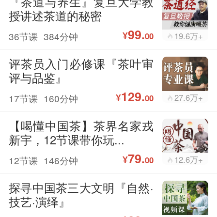
『茶道与养生』复旦大学教
授讲述茶道的秘密
99.
¥
36节课
384分钟
19.6万+
00
评茶员入门必修课『茶叶审
评与品鉴』
129.
¥
17节课
160分钟
27.6万+
00
【喝懂中国茶】茶界名家戎
新宇，12节课带你玩...
79.
¥
12节课
146分钟
12.6万+
00
探寻中国茶三大文明『自然·
技艺·演绎』