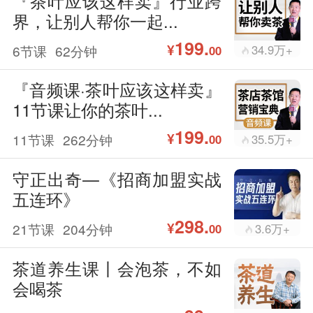
『茶叶应该这样卖』行业跨
界，让别人帮你一起...
199.
¥
6节课
62分钟
34.9万+
00
『音频课·茶叶应该这样卖』
11节课让你的茶叶...
199.
¥
11节课
262分钟
35.5万+
00
守正出奇—《招商加盟实战
五连环》
298.
¥
21节课
204分钟
3.6万+
00
茶道养生课丨会泡茶，不如
会喝茶