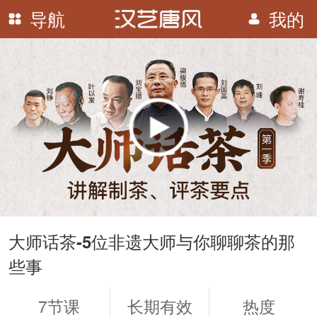
导航
我的
播
放
大师话茶-5位非遗大师与你聊聊茶的那
些事
7节课
长期有效
热度