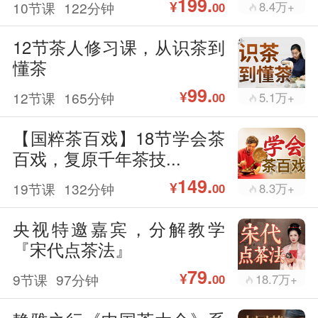
199.
¥
10节课
122分钟
8.4万+
00
12节茶人修习课，从识茶到
懂茶
99.
¥
12节课
165分钟
5.1万+
00
【国粹茶百戏】18节学会茶
百戏，复原千年茶技...
149.
¥
19节课
132分钟
8.3万+
00
央视特邀嘉宾，分解教学
『宋代点茶法』
79.
¥
9节课
97分钟
18.7万+
00