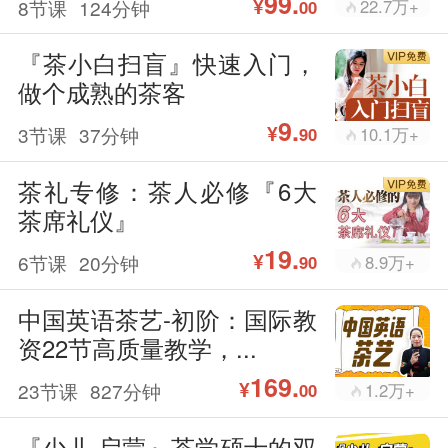
99.
¥
8节课
124分钟
22.7万+
00
『茶小白扫盲』快速入门，
做个成熟的茶客
9.
¥
3节课
37分钟
10.1万+
90
茶礼专修：茶人必修『6大
茶席礼仪』
19.
¥
6节课
20分钟
8.9万+
90
中国英语茶艺-初阶：国际教
资22节高质量教学，...
169.
¥
23节课
827分钟
1.2万+
00
『少儿·启蒙』茶学硕士的双