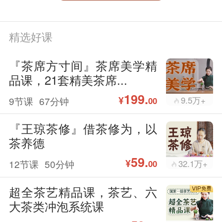
精选好课
『茶席方寸间』茶席美学精
品课，21套精美茶席...
199.
¥
9节课
67分钟
9.5万+
00
『王琼茶修』借茶修为，以
茶养德
59.
¥
12节课
50分钟
32.1万+
00
超全茶艺精品课，茶艺、六
大茶类冲泡系统课