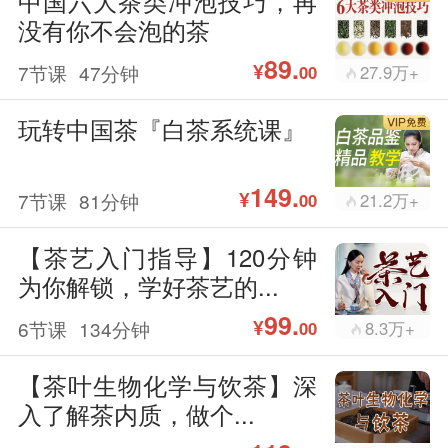
中国六大茶类冲泡技巧，再
没有你不会泡的茶
89.
¥
7节课
47分钟
27.9万+
00
玩转中国茶『白茶系统课』
149.
¥
7节课
81分钟
21.2万+
00
【茶艺入门指导】120分钟
为你解锁，学好茶艺的...
99.
¥
6节课
134分钟
8.3万+
00
【茶叶生物化学与饮茶】深
入了解茶内质，做个...