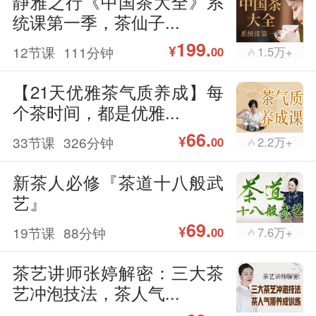
静雅之行《中国茶大全》系
统课第一季，茶仙子...
199.
¥
12节课
111分钟
1.5万+
00
【21天优雅茶气质养成】每
个茶时间，都是优雅...
66.
¥
33节课
326分钟
2.2万+
00
新茶人必修『茶道十八般武
艺』
69.
¥
19节课
88分钟
7.6万+
00
茶艺讲师张婷解密：三大茶
艺冲泡技法，茶人气...