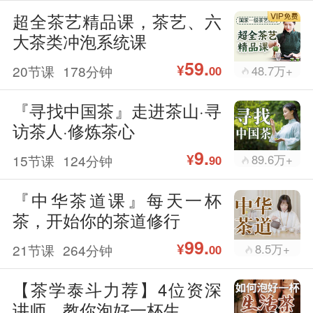
超全茶艺精品课，茶艺、六
大茶类冲泡系统课
59.
¥
20节课
178分钟
48.7万+
00
『寻找中国茶』走进茶山·寻
访茶人·修炼茶心
9.
¥
15节课
124分钟
89.6万+
90
『中华茶道课』每天一杯
茶，开始你的茶道修行
99.
¥
21节课
264分钟
8.5万+
00
【茶学泰斗力荐】4位资深
讲师，教你泡好一杯生...