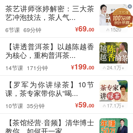
茶艺讲师张婷解密：三大茶
艺冲泡技法，茶人气...
69.
¥
6节课
69分钟
1520
00
【讲透普洱茶】以越陈越香
为核心，重构普洱茶...
199.
¥
14节课
171分钟
24.1万+
00
【罗军为你讲绿茶】10节
课，茶专家带你从“喝...
59.
¥
10节课
35分钟
17.1万+
00
【茶馆经营·音频】清华博士
教你，如何开一家...