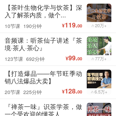
【茶叶生物化学与饮茶】深
入了解茶内质，做个...
119.
¥
10节课
190分钟
20万+
00
音频课：听茶仙子讲述『茶
境·茶人·茶心』
99.
¥
123节课
692分钟
77万+
00
【打造爆品——年节旺季动
销八法爆品大卖】
128.
¥
20节课
225分钟
6.5万+
00
『禅茶一味』识茶学茶，做
一个受欢迎的懂茶人