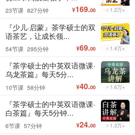
169.
¥
23节课
827分钟
1.2万+
00
『少儿·启蒙』茶学硕士的双
语茶艺，让成长领...
69.
¥
54节课
295分钟
1.4万+
00
『茶学硕士的中英双语微课·
乌龙茶篇』每天5分...
40.
¥
10节课
58分钟
1.6万+
00
『茶学硕士的中英双语微课·
白茶篇』每天5分钟...
24.
¥
6节课
57分钟
1.3万+
00