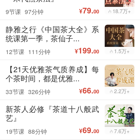
79.
¥
9节课
97分钟
18.7万+
00
静雅之行《中国茶大全》系
统课第一季，茶仙子...
199.
¥
12节课
111分钟
1.5万+
00
【21天优雅茶气质养成】每
个茶时间，都是优雅...
66.
¥
33节课
326分钟
2.2万+
00
新茶人必修『茶道十八般武
艺』
69.
¥
19节课
88分钟
7.6万+
00