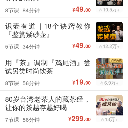
49.
¥
8节课
84分钟
10.5万+
00
识壶有道 | 18个诀窍教你
『鉴赏紫砂壶』
49.
¥
5节课
34分钟
12.2万+
00
用『茶』调制『鸡尾酒』尝
试另类时尚饮茶
19.
¥
8节课
56分钟
6.9万+
90
80岁台湾老茶人的藏茶经，
让你的茶越存越好喝
299.
¥
7节课
56分钟
13万+
00