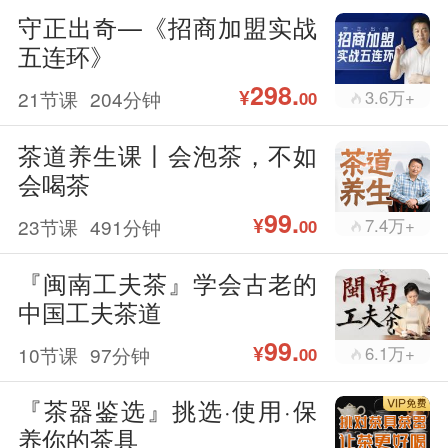
守正出奇—《招商加盟实战
五连环》
298.
¥
21节课
204分钟
3.6万+
00
茶道养生课丨会泡茶，不如
会喝茶
99.
¥
23节课
491分钟
7.4万+
00
『闽南工夫茶』学会古老的
中国工夫茶道
99.
¥
10节课
97分钟
6.1万+
00
『茶器鉴选』挑选·使用·保
养你的茶具