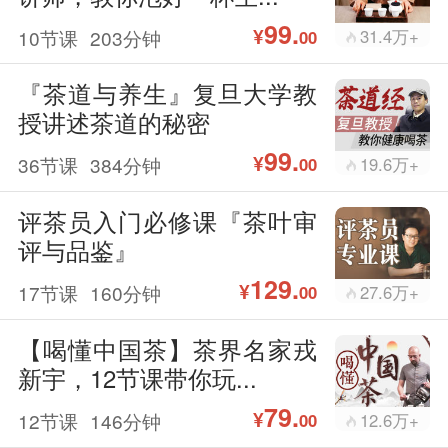
99.
¥
10节课
203分钟
31.4万+
00
『茶道与养生』复旦大学教
授讲述茶道的秘密
99.
¥
36节课
384分钟
19.6万+
00
评茶员入门必修课『茶叶审
评与品鉴』
129.
¥
17节课
160分钟
27.6万+
00
【喝懂中国茶】茶界名家戎
新宇，12节课带你玩...
79.
¥
12节课
146分钟
12.6万+
00