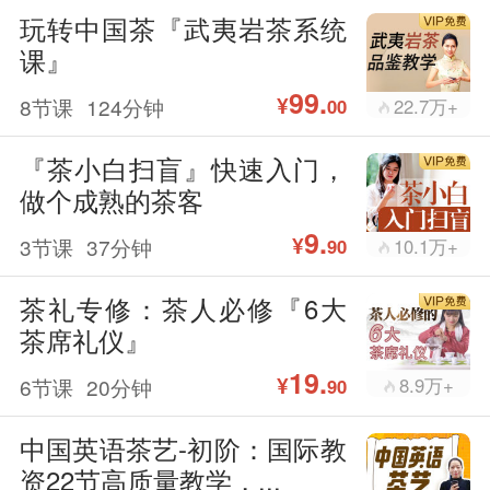
玩转中国茶『武夷岩茶系统
课』
99.
¥
8节课
124分钟
22.7万+
00
『茶小白扫盲』快速入门，
做个成熟的茶客
9.
¥
3节课
37分钟
10.1万+
90
茶礼专修：茶人必修『6大
茶席礼仪』
19.
¥
6节课
20分钟
8.9万+
90
中国英语茶艺-初阶：国际教
资22节高质量教学，...