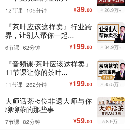
39.
¥
12节课
105分钟
26.9万+
00
『茶叶应该这样卖』行业跨
界，让别人帮你一起...
199.
¥
6节课
62分钟
34.9万+
00
『音频课·茶叶应该这样卖』
11节课让你的茶叶...
199.
¥
11节课
262分钟
35.5万+
00
大师话茶-5位非遗大师与你
聊聊茶的那些事
59.
¥
7节课
82分钟
8.9万+
00