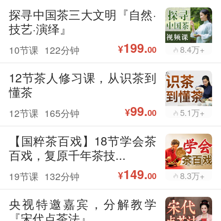
探寻中国茶三大文明『自然·
技艺·演绎』
199.
¥
10节课
122分钟
8.4万+
00
12节茶人修习课，从识茶到
懂茶
99.
¥
12节课
165分钟
5.1万+
00
【国粹茶百戏】18节学会茶
百戏，复原千年茶技...
149.
¥
19节课
132分钟
8.3万+
00
央视特邀嘉宾，分解教学
『宋代点茶法』