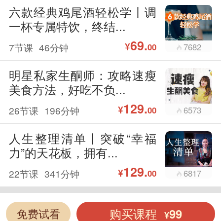
六款经典鸡尾酒轻松学丨调
一杯专属特饮，终结...
69.
¥
7节课
46分钟
7682
00
明星私家生酮师：攻略速瘦
美食方法，好吃不负...
129.
¥
26节课
196分钟
6573
00
人生整理清单丨突破“幸福
力”的天花板，拥有...
129.
¥
22节课
341分钟
6817
00
购买课程
99
免费试看
¥