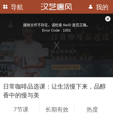
导航
我的
This
is
a
关
modal
媒体文件不存在，请检查 fileID 是否正确。
window.
闭
Error Code : 1001
弹
窗
日常咖啡品选课：让生活慢下来，品醇
香中的慢与美
7节课
长期有效
热度