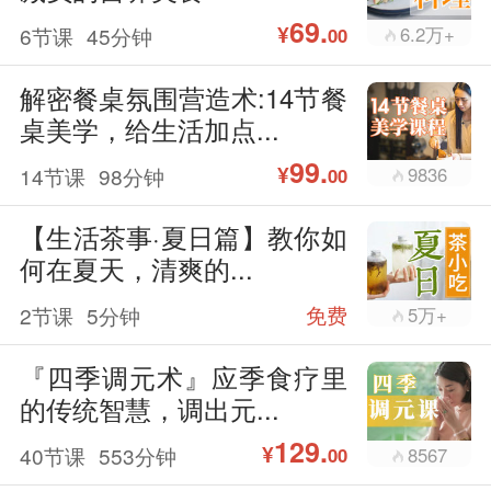
69.
¥
6节课
45分钟
6.2万+
00
解密餐桌氛围营造术:14节餐
桌美学，给生活加点...
99.
¥
14节课
98分钟
9836
00
【生活茶事·夏日篇】教你如
何在夏天，清爽的...
2节课
5分钟
免费
5万+
『四季调元术』应季食疗里
的传统智慧，调出元...
129.
¥
40节课
553分钟
8567
00